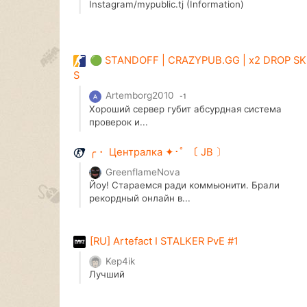
Instagram/mypublic.tj (Information)
🟢 STANDOFF | CRAZYPUB.GG | x2 DROP SK
S
Artemborg2010
-1
Хороший сервер губит абсурдная система
проверок и...
╭・ Централка ✦･ﾟ 〔 JB 〕
GreenflameNova
Йоу! Стараемся ради коммьюнити. Брали
рекордный онлайн в...
[RU] Artefact I STALKER PvE #1
Kep4ik
Лучший