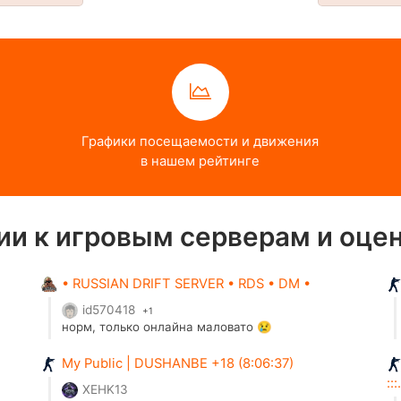
Графики посещаемости и движения
в нашем рейтинге
и к игровым серверам и оце
• RUSSIAN DRIFT SERVER • RDS • DM •
id570418
+1
норм, только онлайна маловато 😢
My Public | DUSHANBE +18 (8:06:37)
::
XEHK13