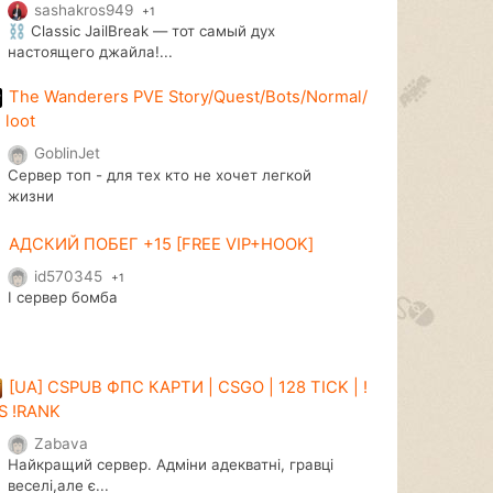
sashakros949
+1
⛓ Classic JailBreak — тот самый дух
настоящего джайла!...
The Wanderers PVE Story/Quest/Bots/Normal/
 loot
GoblinJet
Сервер топ - для тех кто не хочет легкой
жизни
АДСКИЙ ПОБЕГ +15 [FREE VIP+HOOK]
id570345
+1
I сервер бомба
[UA] CSPUB ФПС КАРТИ | CSGO | 128 TICK | !
S !RANK
Zabava
Найкращий сервер. Адміни адекватні, гравці
веселі,але є...