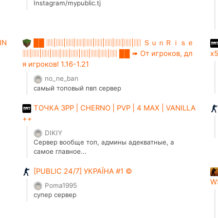
Instagram/mypublic.tj
IN
██ ▥|▥|▥|▥|▥|▥|▥|▥|▥|▥ ＳｕｎＲｉｓｅ
▥|▥|▥|▥|▥|▥|▥|▥|▥|▥ ██ ➠ От игроков, дл
x5
я игроков! 1.16-1.21
no_ne_ban
самый топовый пвп сервер
ТОЧКА 3PP | CHERNO | PVP | 4 MAX | VANILLA
++
DIKIY
Сервер вообще топ, админы адекватные, а
самое главное...
[PUBLIC 24/7] УКРАЇНА #1 ©
W
Poma1995
супер сервер