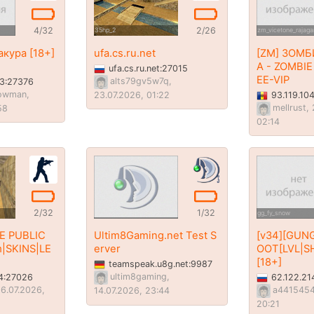
4/32
2/26
35hp_2
zm_vicetone_rajag
кура [18+]
ufa.cs.ru.net
[ZM] ЗОМ
А - ZOMBIE
ufa.cs.ru.net:27015
EE-VIP
alts79gv5w7q,
43:27376
owman,
23.07.2026, 01:22
93.119.10
mellrust,
58
02:14
2/32
1/32
gg_fy_snow
TE PUBLIC
Ultim8Gaming.net Test S
[v34][GUN
m|SKINS|LE
erver
OOT[LVL|S
[18+]
teamspeak.u8g.net:9987
ultim8gaming,
94:27026
62.122.21
6.07.2026,
a44154541
14.07.2026, 23:44
20:21