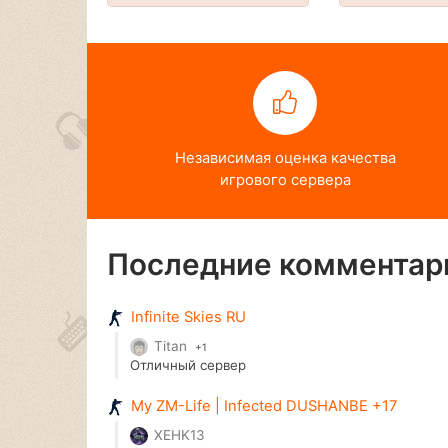
Независимая оценка качества
игрового сервера
Последние комментари
Infinite Skies RU
Titan
+1
Отличный сервер
My ZM-Life | Infected DUSHANBE +17
XEHK13