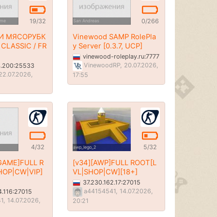
19/32
0/266
ame
San Andreas
БИ МЯСОРУБК
Vinewood SAMP RolePla
 CLASSIC / FR
y Server [0.3.7, UCP]
vinewood-roleplay.ru:7777
VinewoodRP, 20.07.2026,
4.200:25533
 22.07.2026,
17:55
4/32
5/32
awp_lego_2
GAME]FULL R
[v34][AWP]FULL ROOT[L
НОР|CW|VIP]
VL|SНОР|CW][18+]
37.230.162.17:27015
a44154541, 14.07.2026,
4.116:27015
, 14.07.2026,
20:21