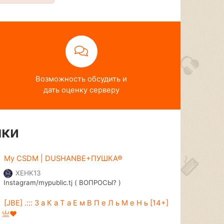
Возможность обсудить и
дать оценку серверу
нки
My CSDM | DUSHANBE+ПУШКА®
XEHK13
Instagram/mypublic.tj ( ВОПРОСЫ? )
[JBE] .::: З а К а Т а Е м В П е Л ь М е Н ь [14+]
:. 亗♥