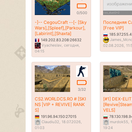
0/500
css_dust2x2
-]-- CegouCraft --[- [Sky
Последняя Са
Wars],[Spleef],[Parkour],
[Free VIP]
[Labirint],[Shaxta]
185.97.255.
James_Mcn
149.202.83.208:26632
Vyacheslav, сегодня,
02.08.2026, 11:
04:15
3/32
de_dust
de_dust2_2x2
CS2.WORLDCS.RO # [SKI
[#1] DEX-ELI
NS |VIP + REVIVE| RANK
[Revive|Stea
S]
VELS]
191.96.94.150:27015
78.130.198.
Claudiu32, 18.07.2026,
murdok55, 1
01:03
19:24