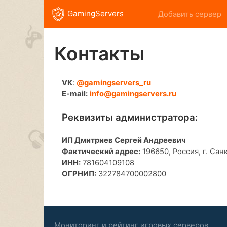
GamingServers
Добавить сервер
Контакты
VK
:
@gamingservers_ru
E-mail:
info@gamingservers.ru
Реквизиты администратора:
ИП Дмитриев Сергей Андреевич
Фактический адрес:
196650, Россия, г. Санк
ИНН:
781604109108
ОГРНИП:
322784700002800
Мониторинг и рейтинг игровых серверов.