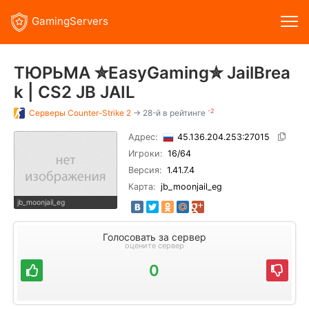
GamingServers
ТЮРЬМА ✮EasyGaming✮ JailBrea
k | CS2 JB JAIL
-2
Серверы
Counter-Strike 2
→ 28-й в рейтинге
Адрес:
45.136.204.253:27015
Игроки:
16
/64
Версия:
1.41.7.4
Карта:
jb_moonjail_eg
jb_moonjail_eg
Голосовать за сервер
оцените сервер
0