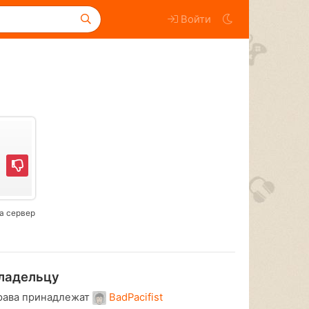
Войти
а сервер
ладельцу
рава принадлежат
BadPacifist