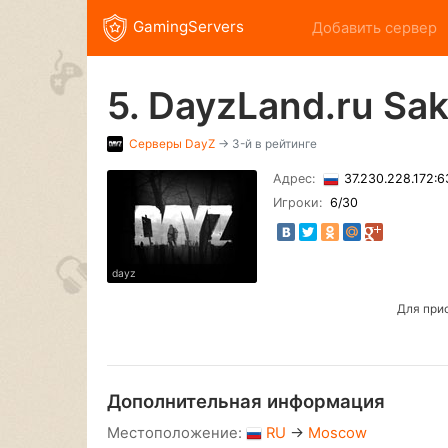
GamingServers
Добавить сервер
5. DayzLand.ru Sa
Серверы
DayZ
→ 3-й в рейтинге
Адрес:
37.230.228.172:
Игроки:
6
/30
dayz
Для при
Дополнительная информация
Местоположение:
RU
→
Moscow