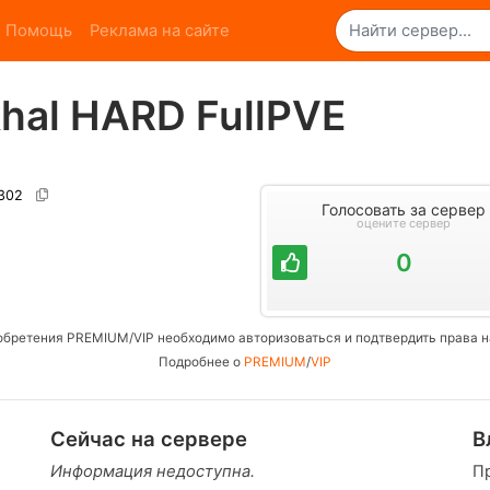
Помощь
Реклама на сайте
khal HARD FullPVE
6302
Голосовать за сервер
оцените сервер
0
обретения PREMIUM/VIP необходимо авторизоваться и подтвердить права н
Подробнее о
PREMIUM
/
VIP
Сейчас на сервере
В
Информация недоступна.
П