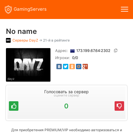
GamingServers
No name
Серверы
DayZ
→ 21-й в рейтинге
Адрес:
173.199.67.64:2302
Игроки:
0
/0
dayz
Голосовать за сервер
оцените сервер
0
Для приобретения PREMIUM/VIP необходимо авторизоваться и