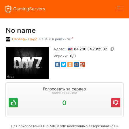
GamingServers
No name
-1
Серверы
DayZ
→ 104-й в рейтинге
Адрес:
84.200.34.73:2502
Игроки:
0
/0
dayz
Голосовать за сервер
оцените сервер
0
Для приобретения PREMIUM/VIP необходимо авторизоваться и