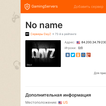
GamingServers
Добавить сервер
No name
Серверы
DayZ
→ 75-й в рейтинге
Адрес:
84.200.34.79:2
Игроки:
0
/0
dayz
Для при
Дополнительная информация
Местоположение:
US