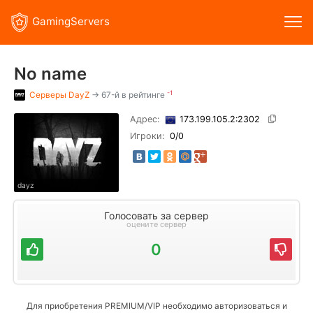
GamingServers
No name
-1
Серверы
DayZ
→ 67-й в рейтинге
Адрес:
173.199.105.2:2302
Игроки:
0
/0
dayz
Голосовать за сервер
оцените сервер
0
Для приобретения PREMIUM/VIP необходимо авторизоваться и