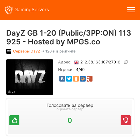
GamingServers
DayZ GB 1-20 (Public/3PP:ON) 113
925 - Hosted by MPGS.co
Серверы
DayZ
→ 120-й в рейтинге
Адрес:
212.38.163.107:27016
Игроки:
4
/40
dayz
Голосовать за сервер
оцените сервер
0