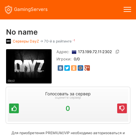
GamingServers
No name
-1
Серверы
DayZ
→ 70-й в рейтинге
Адрес:
173.199.72.11:2302
Игроки:
0
/0
dayz
Голосовать за сервер
оцените сервер
0
Для приобретения PREMIUM/VIP необходимо авторизоваться и