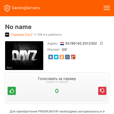
GamingServers
No name
Серверы
DayZ
→ 158-й в рейтинге
Адрес:
93.190.142.201:2302
Игроки:
0
/0
dayz
Голосовать за сервер
оцените сервер
0
Для приобретения PREMIUM/VIP необходимо авторизоваться и