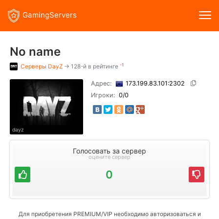
GamingServers
No name
-1
Серверы
DayZ
→ 128-й в рейтинге
Адрес:
173.199.83.101:2302
Игроки:
0
/0
dayz
Голосовать за сервер
оцените сервер
0
Для приобретения PREMIUM/VIP необходимо авторизоваться и