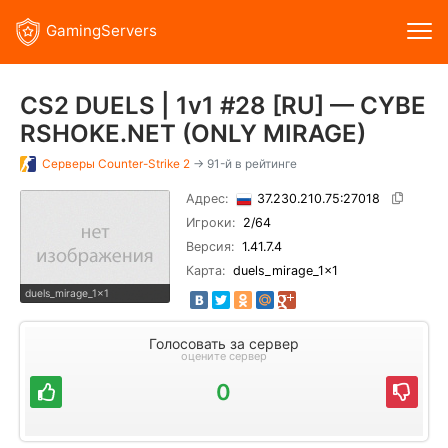
GamingServers
CS2 DUELS | 1v1 #28 [RU] — CYBE
RSHOKE.NET (ONLY MIRAGE)
Серверы
Counter-Strike 2
→ 91-й в рейтинге
Адрес:
37.230.210.75:27018
Игроки:
2
/64
Версия:
1.41.7.4
Карта:
duels_mirage_1x1
duels_mirage_1x1
Голосовать за сервер
оцените сервер
0