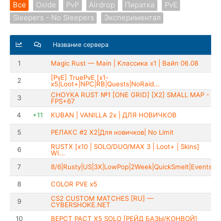
Все
Oxide
PvP
Airdrop
Пиратка
PvE
Sleepers - No Sleepers
Экспериментал
Название сервера
1
Magic Rust — Main | Kлaccикa x1 | Baйп 06.08
[PvE] TruePvE [x1-
2
x5|Loot+|NPC|RB|Quests|NoRaid...
CHOYKA RUST №1 [ONE GRID] [X2] SMALL MAP -
3
FPS+67
4
+11
KUBAN | VANILLA 2x | ДЛЯ НОВИЧКОВ
5
РЕЛАКС #2 Х2|Для новичков| No Limit
RUSTX [x10 | SOLO/DUO/MAX 3 | Loot+ | Skins]
6
WI...
7
8/6|Rusty|US|3X|LowPop|2Week|QuickSmelt|Events
8
COLOR PVE x5
CS2 CUSTOM MATCHES [RU] —
9
CYBERSHOKE.NET
10
ВЕРСТ РАСТ X5 SOLO [РЕЙД БАЗЫ/КОНВОЙ]