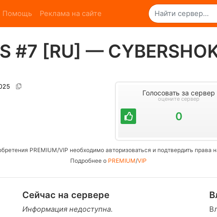
Помощь
Реклама на сайте
S #7 [RU] — CYBERSHOK
7025
Голосовать за сервер
оцените сервер
0
обретения PREMIUM/VIP необходимо авторизоваться и подтвердить права н
Подробнее о
PREMIUM
/
VIP
Сейчас на сервере
В
Информация недоступна.
В