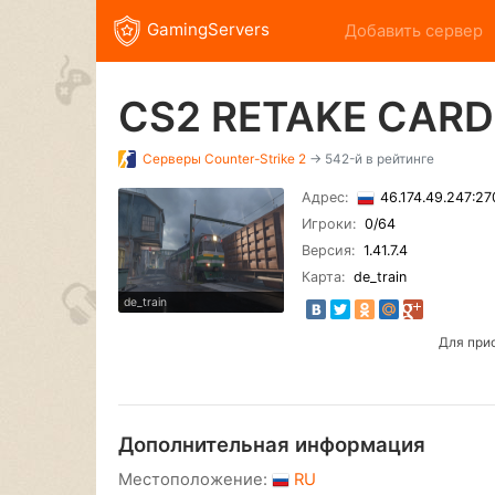
GamingServers
Добавить сервер
CS2 RETAKE CARD
Серверы
Counter-Strike 2
→ 542-й в рейтинге
Адрес:
46.174.49.247:2
Игроки:
0
/64
Версия:
1.41.7.4
Карта:
de_train
de_train
Для при
Дополнительная информация
Местоположение:
RU