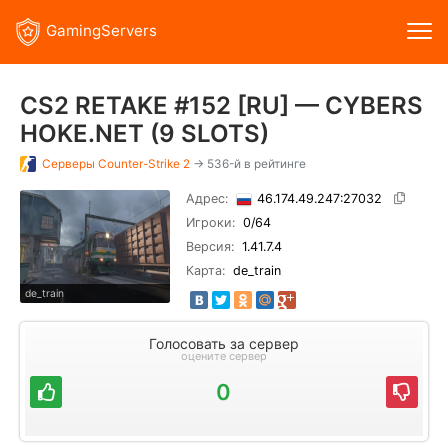
GamingServers
CS2 RETAKE #152 [RU] — CYBERS
HOKE.NET (9 SLOTS)
Серверы
Counter-Strike 2
→ 536-й в рейтинге
Адрес:
46.174.49.247:27032
Игроки:
0
/64
Версия:
1.41.7.4
Карта:
de_train
de_train
Голосовать за сервер
оцените сервер
0