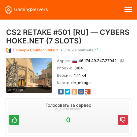
GamingServers
CS2 RETAKE #501 [RU] — CYBERS
HOKE.NET (7 SLOTS)
+3
Серверы
Counter-Strike 2
→ 314-й в рейтинге
Адрес:
46.174.49.247:27042
Игроки:
3
/64
Версия:
1.41.7.4
Карта:
de_mirage
de_mirage
Голосовать за сервер
оцените сервер
0