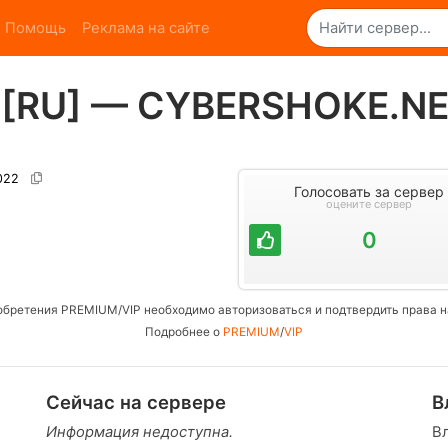
Помощь
Реклама на сайте
7 [RU] — CYBERSHOKE.N
7022
Голосовать за сервер
оцените сервер
0
обретения PREMIUM/VIP необходимо авторизоваться и подтвердить права н
Подробнее о
PREMIUM
/
VIP
Сейчас на сервере
В
Информация недоступна.
В