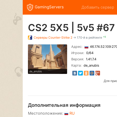
GamingServers
Добавить сервер
CS2 5X5 | 5v5 #6
+6
Серверы
Counter-Strike 2
→ 170-й в рейтинге
Адрес:
46.174.52.109:2
Игроки:
0
/64
Версия:
1.41.7.4
Карта:
de_anubis
de_anubis
Для при
Дополнительная информация
Местоположение:
RU