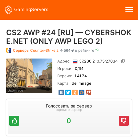
GamingServers
CS2 AWP #24 [RU] — CYBERSHOK
E.NET (ONLY AWP LEGO 2)
+3
Серверы
Counter-Strike 2
→ 564-й в рейтинге
Адрес:
37.230.210.75:27034
Игроки:
0
/64
Версия:
1.41.7.4
Карта:
de_mirage
de_mirage
Голосовать за сервер
оцените сервер
0