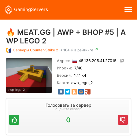
GamingServers
🔥 MEAT.GG | AWP + BHOP #5 | A
WP LEGO 2
+3
Серверы
Counter-Strike 2
→ 104-й в рейтинге
Адрес:
45.136.205.41:27015
Игроки:
7
/40
Версия:
1.41.7.4
Карта:
awp_lego_2
awp_lego_2
Голосовать за сервер
оцените сервер
0