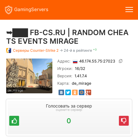
GamingServers
➥███ FB-CS.RU | RANDOM CHEA
TS EVENTS MIRAGE
+3
Серверы
Counter-Strike 2
→ 24-й в рейтинге
Адрес:
46.174.55.75:27023
Игроки:
16
/32
Версия:
1.41.7.4
Карта:
de_mirage
de_mirage
Голосовать за сервер
оцените сервер
0