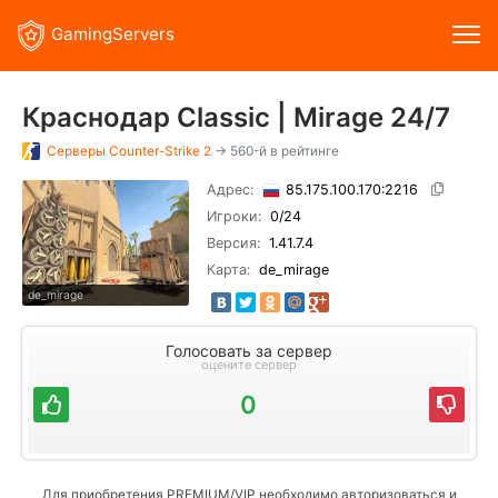
GamingServers
Краснодар Classic | Mirage 24/7
Серверы
Counter-Strike 2
→ 560-й в рейтинге
Адрес:
85.175.100.170:2216
Игроки:
0
/24
Версия:
1.41.7.4
Карта:
de_mirage
de_mirage
Голосовать за сервер
оцените сервер
0
Для приобретения PREMIUM/VIP необходимо авторизоваться и