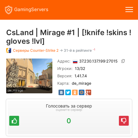
GamingServers
CsLand | Mirage #1 | [!knife !skins !
gloves !lvl]
-1
Серверы
Counter-Strike 2
→ 31-й в рейтинге
Адрес:
37.230.137.199:27015
Игроки:
13
/32
Версия:
1.41.7.4
Карта:
de_mirage
de_mirage
Голосовать за сервер
оцените сервер
0