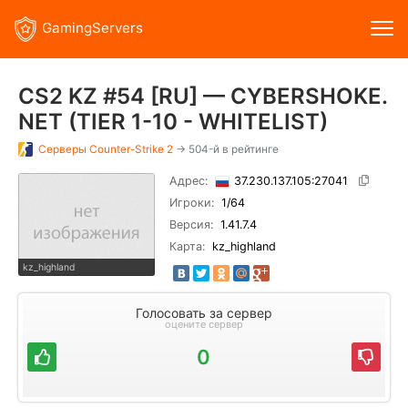
GamingServers
CS2 KZ #54 [RU] — CYBERSHOKE.
NET (TIER 1-10 - WHITELIST)
Серверы
Counter-Strike 2
→ 504-й в рейтинге
Адрес:
37.230.137.105:27041
Игроки:
1
/64
Версия:
1.41.7.4
Карта:
kz_highland
kz_highland
Голосовать за сервер
оцените сервер
0