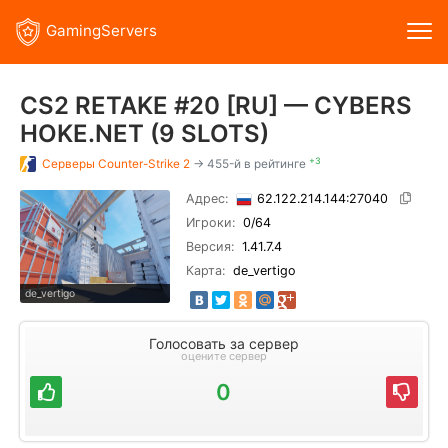
GamingServers
CS2 RETAKE #20 [RU] — CYBERS
HOKE.NET (9 SLOTS)
+3
Серверы
Counter-Strike 2
→ 455-й в рейтинге
Адрес:
62.122.214.144:27040
Игроки:
0
/64
Версия:
1.41.7.4
Карта:
de_vertigo
de_vertigo
Голосовать за сервер
оцените сервер
0