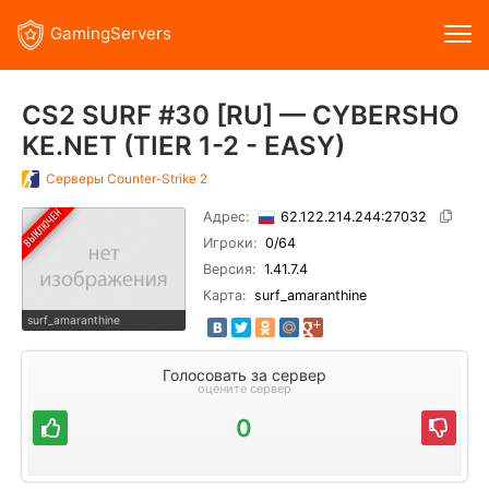
GamingServers
CS2 SURF #30 [RU] — CYBERSHO
KE.NET (TIER 1-2 - EASY)
Серверы
Counter-Strike 2
Адрес:
62.122.214.244:27032
Игроки:
0
/64
Версия:
1.41.7.4
Карта:
surf_amaranthine
surf_amaranthine
Голосовать за сервер
оцените сервер
0