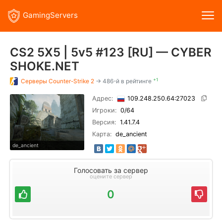
GamingServers
CS2 5X5 | 5v5 #123 [RU] — CYBER
SHOKE.NET
+1
Серверы
Counter-Strike 2
→ 486-й в рейтинге
Адрес:
109.248.250.64:27023
Игроки:
0
/64
Версия:
1.41.7.4
Карта:
de_ancient
de_ancient
Голосовать за сервер
оцените сервер
0