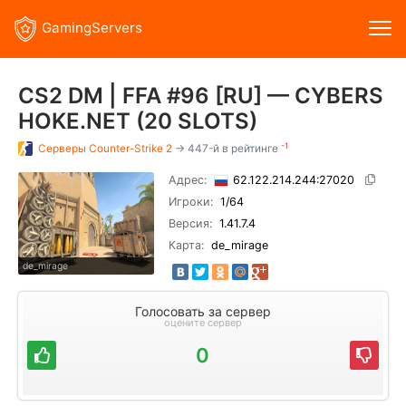
GamingServers
CS2 DM | FFA #96 [RU] — CYBERS
HOKE.NET (20 SLOTS)
-1
Серверы
Counter-Strike 2
→ 447-й в рейтинге
Адрес:
62.122.214.244:27020
Игроки:
1
/64
Версия:
1.41.7.4
Карта:
de_mirage
de_mirage
Голосовать за сервер
оцените сервер
0