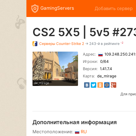
GamingServers
Добавить сервер
CS2 5X5 | 5v5 #2
-2
Серверы
Counter-Strike 2
→ 243-й в рейтинге
Адрес:
109.248.250.24
Игроки:
0
/64
Версия:
1.41.7.4
Карта:
de_mirage
de_mirage
Для при
Дополнительная информация
Местоположение:
RU