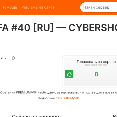
Помощь
Реклама на сайте
FA #40 [RU] — CYBERSH
:27020
Голосовать за сервер
оцените сервер
0
обретения PREMIUM/VIP необходимо авторизоваться и подтвердить права н
Подробнее о
PREMIUM
/
VIP
Сейчас на сервере
В