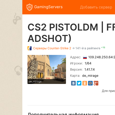
GamingServers
Добавить сервер
CS2 PISTOLDM | F
ADSHOT)
+16
Серверы
Counter-Strike 2
→ 141-й в рейтинге
Адрес:
109.248.250.64
Игроки:
1
/64
Версия:
1.41.7.4
Карта:
de_mirage
de_mirage
Для при
Дополнительная информация