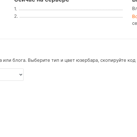
В
1.
2.
В
с
 или блога. Выберите тип и цвет юзербара, скопируйте код и