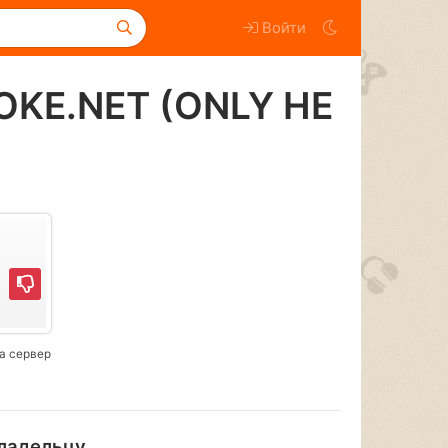
Войти
OKE.NET (ONLY HE
а сервер
ладельцу