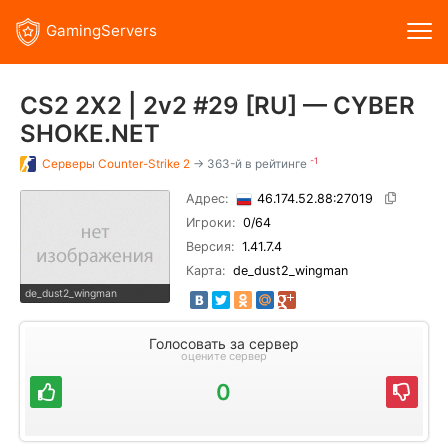
GamingServers
CS2 2X2 | 2v2 #29 [RU] — CYBER
SHOKE.NET
-1
Серверы
Counter-Strike 2
→ 363-й в рейтинге
Адрес:
46.174.52.88:27019
Игроки:
0
/64
Версия:
1.41.7.4
Карта:
de_dust2_wingman
de_dust2_wingman
Голосовать за сервер
оцените сервер
0