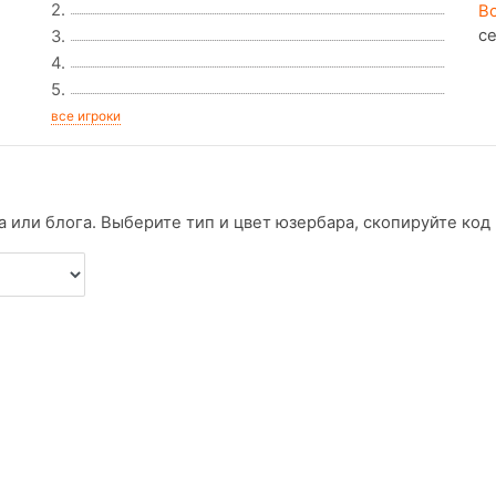
2.
В
с
3.
4.
5.
все игроки
 или блога. Выберите тип и цвет юзербара, скопируйте код и