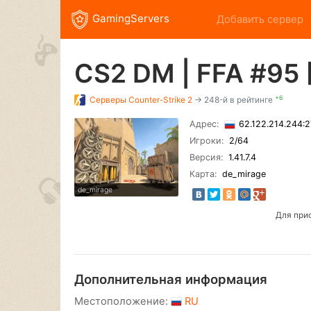
GamingServers
Добавить сервер
CS2 DM | FFA #95
+6
Серверы
Counter-Strike 2
→ 248-й в рейтинге
Адрес:
62.122.214.244:
Игроки:
2
/64
Версия:
1.41.7.4
Карта:
de_mirage
de_mirage
Для при
Дополнительная информация
Местоположение:
RU