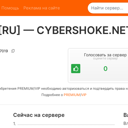
Помощь
Реклама на сайте
 [RU] — CYBERSHOKE.NE
27019
Голосовать за сервер
оцените сервер
0
обретения PREMIUM/VIP необходимо авторизоваться и подтвердить права н
Подробнее о
PREMIUM
/
VIP
Сейчас на сервере
В
В
1.