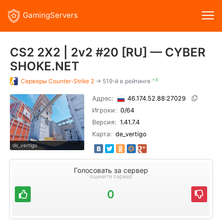
GamingServers
CS2 2X2 | 2v2 #20 [RU] — CYBER
SHOKE.NET
+3
Серверы
Counter-Strike 2
→ 519-й в рейтинге
Адрес:
46.174.52.88:27029
Игроки:
0
/64
Версия:
1.41.7.4
Карта:
de_vertigo
de_vertigo
Голосовать за сервер
оцените сервер
0