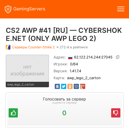
GamingServers
CS2 AWP #41 [RU] — CYBERSHOK
E.NET (ONLY AWP LEGO 2)
Серверы
Counter-Strike 2
→ 272-й в рейтинге
Адрес:
62.122.214.244:27045
Игроки:
0
/64
Версия:
1.41.7.4
Карта:
awp_lego_2_carton
awp_lego_2_carton
Голосовать за сервер
оцените сервер
0