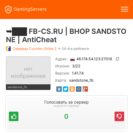
GamingServers
➥███ FB-CS.RU | BHOP SANDSTO
NE | AntiCheat
Серверы
Counter-Strike 2
→ 34-й в рейтинге
Адрес:
46.174.54.123:27016
Игроки:
3
/22
Версия:
1.41.7.4
Карта:
sandstone_fb
sandstone_fb
Голосовать за сервер
оцените сервер
0