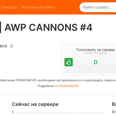
Помощь
Реклама на сайте
| AWP CANNONS #4
28015
Голосовать за сервер
оцените сервер
0
обретения PREMIUM/VIP необходимо авторизоваться и подтвердить права н
Подробнее о
PREMIUM
/
VIP
Сейчас на сервере
В
В
1.