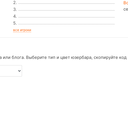
2.
В
с
3.
4.
5.
все игроки
 или блога. Выберите тип и цвет юзербара, скопируйте код и