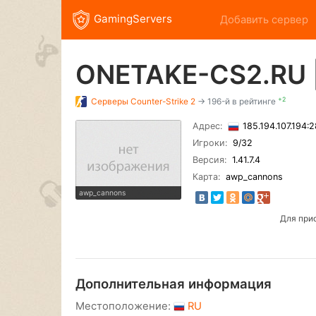
GamingServers
Добавить сервер
ONETAKE-CS2.RU 
+2
Серверы
Counter-Strike 2
→ 196-й в рейтинге
Адрес:
185.194.107.194:
Игроки:
9
/32
Версия:
1.41.7.4
Карта:
awp_cannons
awp_cannons
Для при
Дополнительная информация
Местоположение:
RU