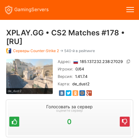
GamingServers
XPLAY.GG • CS2 Matches #178 •
[RU]
Серверы
Counter-Strike 2
→ 540-й в рейтинге
Адрес:
185.137.232.238:27029
Игроки:
0
/64
Версия:
1.41.7.4
Карта:
de_dust2
de_dust2
Голосовать за сервер
оцените сервер
0