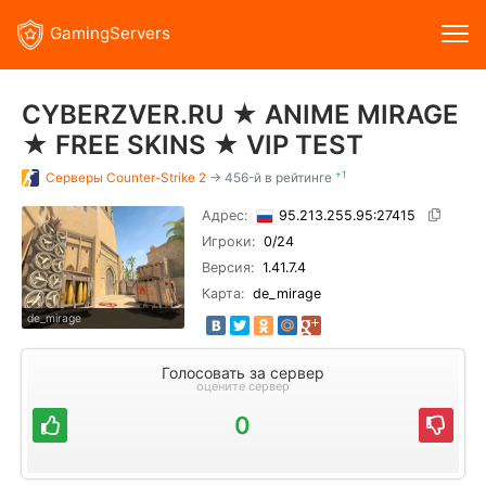
GamingServers
CYBERZVER.RU ★ ANIME MIRAGE
★ FREE SKINS ★ VIP TEST
+1
Серверы
Counter-Strike 2
→ 456-й в рейтинге
Адрес:
95.213.255.95:27415
Игроки:
0
/24
Версия:
1.41.7.4
Карта:
de_mirage
de_mirage
Голосовать за сервер
оцените сервер
0