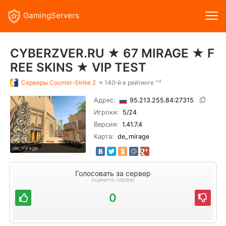
GamingServers
CYBERZVER.RU ★ 67 MIRAGE ★ F
REE SKINS ★ VIP TEST
+4
Серверы
Counter-Strike 2
→ 140-й в рейтинге
Адрес:
95.213.255.84:27315
Игроки:
5
/24
Версия:
1.41.7.4
Карта:
de_mirage
de_mirage
Голосовать за сервер
оцените сервер
0