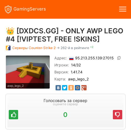
GamingServers
👑 [DXDCS.GG] - ONLY AWP LEGO
#4 [!VIPTEST, FREE !SKINS]
+2
Серверы
Counter-Strike 2
→ 262-й в рейтинге
Адрес:
95.213.255.139:27015
Игроки:
14
/32
Версия:
1.41.7.4
Карта:
awp_lego_2
awp_lego_2
Голосовать за сервер
оцените сервер
0