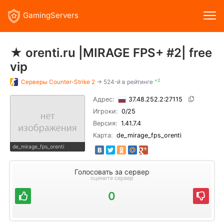
GamingServers
★ orenti.ru |MIRAGE FPS+ #2| free
vip
+2
Серверы
Counter-Strike 2
→ 524-й в рейтинге
Адрес:
37.48.252.2:27115
Игроки:
0
/25
Версия:
1.41.7.4
Карта:
de_mirage_fps_orenti
de_mirage_fps_orenti
Голосовать за сервер
оцените сервер
0