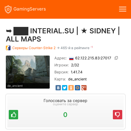
GamingServers
➥ ███ INTERIAL.SU | ★ SIDNEY |
ALL MAPS
-1
Серверы
Counter-Strike 2
→ 465-й в рейтинге
Адрес:
62.122.215.83:27017
Игроки:
2
/32
Версия:
1.41.7.4
Карта:
de_ancient
de_ancient
Голосовать за сервер
оцените сервер
0