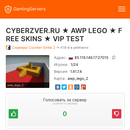
GamingServers
CYBERZVER.RU ★ AWP LEGO ★ F
REE SKINS ★ VIP TEST
Серверы
Counter-Strike 2
→ 418-й в рейтинге
Адрес:
85.119.149.17:27015
Игроки:
1
/24
Версия:
1.41.7.4
Карта:
awp_lego_2
awp_lego_2
Голосовать за сервер
оцените сервер
0