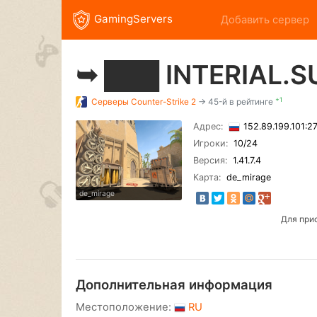
GamingServers
Добавить сервер
➥ ███ INTERIAL.
+1
Серверы
Counter-Strike 2
→ 45-й в рейтинге
Адрес:
152.89.199.101:
Игроки:
10
/24
Версия:
1.41.7.4
Карта:
de_mirage
de_mirage
Для при
Дополнительная информация
Местоположение:
RU