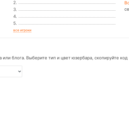
2.
В
с
3.
4.
5.
все игроки
 или блога. Выберите тип и цвет юзербара, скопируйте код и