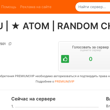
Помощь
Реклама на сайте
SU | ★ ATOM | RANDOM 
27501
Голосовать за сервер
оцените сервер
0
обретения PREMIUM/VIP необходимо авторизоваться и подтвердить права н
Подробнее о
PREMIUM
/
VIP
Сейчас на сервере
В
В
1.