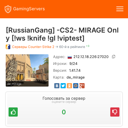
GamingServers
[RussianGang] -CS2- MIRAGE Onl
y [!ws !knife !gl !viptest]
+3
Серверы
Counter-Strike 2
→ 60-й в рейтинге
Адрес:
212.12.18.226:27020
Игроки:
9
/24
Версия:
1.41.7.4
Карта:
de_mirage
de_mirage
Голосовать за сервер
оцените сервер
0