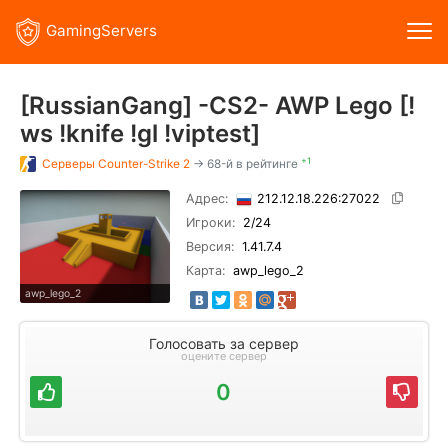
GamingServers
[RussianGang] -CS2- AWP Lego [!
ws !knife !gl !viptest]
+1
Серверы
Counter-Strike 2
→ 68-й в рейтинге
Адрес:
212.12.18.226:27022
Игроки:
2
/24
Версия:
1.41.7.4
Карта:
awp_lego_2
awp_lego_2
Голосовать за сервер
оцените сервер
0