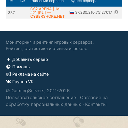
Название сервера
Адрес сервера
CS2 ARENA | 1v1
37.230.210.75:27017
337
#21 [RU] —
CYBERSHOKE.NET
Мониторинг и рейтинг игровых серверов.
Рейтинг, статистика и отзывы игроков.
Добавить сервер
Помощь
Реклама на сайте
Группа VK
© GamingServers, 2011-2026
Пользовательское соглашение
·
Согласие на
обработку персональных данных
·
Контакты