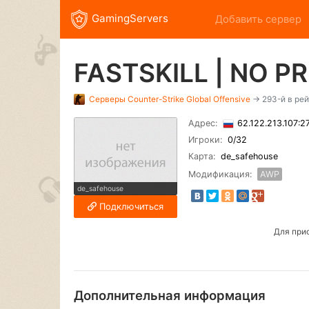
GamingServers
Добавить сервер
FASTSKILL | NO PRI
Серверы
Counter-Strike Global Offensive
→ 293-й в рей
Адрес:
62.122.213.107:
Игроки:
0
/32
Карта:
de_safehouse
Модификация:
AWP
de_safehouse
Подключиться
Для при
Дополнительная информация