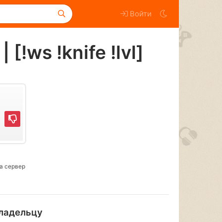
Войти
!ws !knife !lvl]
а сервер
ладельцу