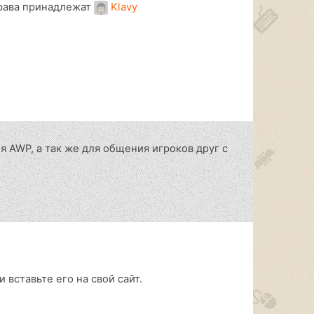
рава принадлежат
Klavy
я AWP, а так же для общения игроков друг с
 вставьте его на свой сайт.