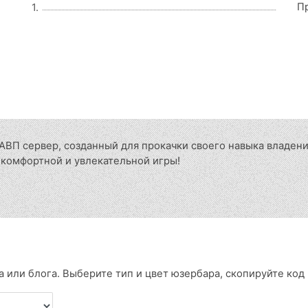
П
1.
АВП сервер, созданный для прокачки своего навыка владени
я комфортной и увлекательной игры!
 или блога. Выберите тип и цвет юзербара, скопируйте код и