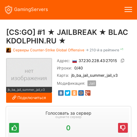
GamingServers
[CS:GO] #1 ★ JAILBREAK ★ BLAC
KDOLPHIN.RU ★
+1
Серверы
Counter-Strike Global Offensive
→ 210-й в рейтинге
Адрес:
37.230.228.43:27015
Игроки:
0
/40
Карта:
jb_ba_jail_summer_jail_v3
Модификация:
Jail
jb_ba_jail_summer_jail_v3
Подключиться
Голосовать за сервер
оцените сервер
0