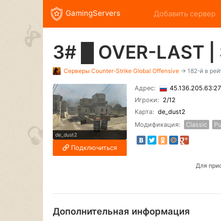
GamingServers
Добавить сервер
3# █ OVER-LAST |
Серверы
Counter-Strike Global Offensive
→ 182-й в рей
Адрес:
45.136.205.63:2
Игроки:
2
/12
Карта:
de_dust2
Модификация:
Classic
Pu
de_dust2
Подключиться
Для при
Дополнительная информация