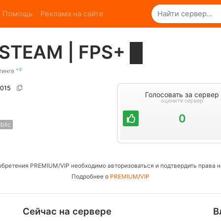
Помощь
Реклама на сайте
 STEAM | FPS+ █
+3
тинге
7015
Голосовать за сервер
оцените сервер
0
blic
обретения PREMIUM/VIP необходимо авторизоваться и подтвердить права н
Подробнее о
PREMIUM
/
VIP
Сейчас на сервере
В