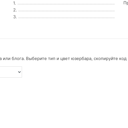
П
1.
2.
3.
 или блога. Выберите тип и цвет юзербара, скопируйте код и